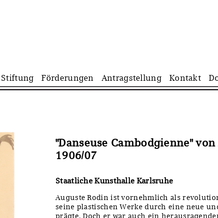
Navigation
Stiftung
Förderungen
Antragstellung
Kontakt
D
überspringen
"Danseuse Cambodgienne" von 
1906/07
Staatliche Kunsthalle Karlsruhe
Auguste Rodin ist vornehmlich als revolutio
seine plastischen Werke durch eine neue und
prägte. Doch er war auch ein herausragender