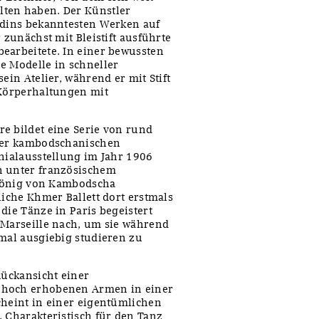
lten haben. Der Künstler
odins bekanntesten Werken auf
 zunächst mit Bleistift ausführte
earbeitete. In einer bewussten
e Modelle in schneller
ein Atelier, während er mit Stift
 Körperhaltungen mit
e bildet eine Serie von rund
iner kambodschanischen
onialausstellung im Jahr 1906
h unter französischem
r König von Kambodscha
liche Khmer Ballett dort erstmals
die Tänze in Paris begeistert
 Marseille nach, um sie während
nmal ausgiebig studieren zu
Rückansicht einer
 hoch erhobenen Armen in einer
cheint in einer eigentümlichen
. Charakteristisch für den Tanz