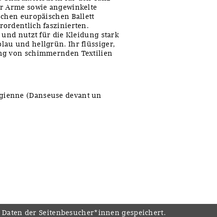
er Arme sowie angewinkelte
schen europäischen Ballett
ordentlich faszinierten.
 und nutzt für die Kleidung stark
au und hellgrün. Ihr flüssiger,
ung von schimmernden Textilien
gienne (Danseuse devant un
e Daten der Seitenbesucher*innen gespeichert.