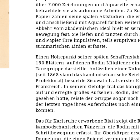
über 7.000 Zeichnungen und Aquarelle erha
betrachtete sie als autonome Arbeiten. Zu R
Papier zählen seine späten Aktstudien, die er
und anschließend mit Aquarellfarben weiterb
Abkehr vom akademischen Ideal hielt er sein
Bewegung fest: Sie liefen und tanzten durch s
und Papier ihre impulsiven, teils eruptiven
summarischen Linien erfasste.
Einen Höhepunkt seiner späten Schaffensjahr
150 Blättern, auf denen Rodin Mitglieder e
Tanzgruppe darstellte. Anlässlich einer Kol
(seit 1863 stand das kambodschanische Reic
Protektorat) besuchte Sisowath I. als erste
Frankreich. In seinem Gefolge trat das könig
auf und erregte großes Aufsehen. Rodin, der 
gesehen hatte, reiste der Gruppe sogar nach
der letzten Tage ihres Aufenthaltes noch ei
können.
Das für Karlsruhe erworbene Blatt zeigt die 
kambodschanischen Tänzerin, die Rodin mit
Schrittbewegung erfasst. Ihr Oberkörper ers
Doppelung, die einen Spiegel vermuten lässt