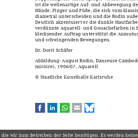
ist die wellenartige Auf- und Abbewegung d
Hände, Finger und Füße, die sich vom klassi
diametral unterscheiden und die Rodin außer
Deutlich akzentuiert er die dunkle Hautfarbe
verdünnte Aquarell- und Gouachefarben in bl
klecksender Auftrag unterstützt die Anmut
und schwingenden Bewegungen.
Dr. Dorit Schäfer
Abbildung: August Rodin, Danseuse Cambod
miroire), 1906/07, Aquarell
© Staatliche Kunsthalle Karlsruhe
Facebook
LinkedIn
WhatsApp
E-mail
Bluesky
 die wir zum Betreiben der Seite benötigen. Es werden kein