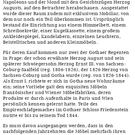
Napoleons und der Mond mit den Gesichtszügen Herzog
Augusts, auf den Betrachter herabschauen. Ausgestattet
wurde dieser Raum zudem mit exklusivem Mobiliar, von
dem nur noch ein Teil überkommen ist. Ursprünglich
bestand die Einrichtung aus einem Himmelbett, einem
Schreibsekretär, einer Kugelkassette, einem großem
Ankleidespiegel, Kandelabern, einzelnen Leuchtern,
Beistelltischen und anderen Kleinmöbeln.
Für deren Kauf kommen nur zwei der Gothaer Regenten
in Frage: der schon erwähnte Herzog August und sein
späterer Schwiegersohn Herzog Ernst III. von Sachsen-
Coburg-Saalfeld (reg. 1806-1826), der 1826 Herzog von
Sachsen-Coburg und Gotha wurde (reg. von 1826-1844).
Als Ernst I. richtete er sich in Gotha neue Wohnräume
ein; seine Vorliebe galt den exquisiten Möbeln
französischer und Wiener Möbelfabriken, deren
Produkte er durch Aufenthalte in Paris und Wien
persönlich kennen gelernt hatte. Teile des
Empireschlafgemaches im Gothaer Schloss Friedenstein
nutzte er bis zu seinem Tod 1844.
Es muss davon ausgegangen werden, dass in den
nachfolgenden Jahrzehnten die Möbel mehrfach ihren