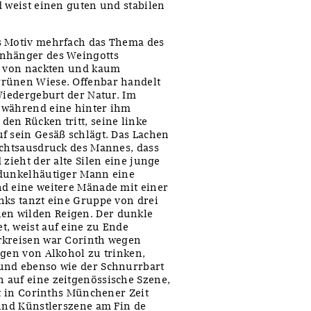
d weist einen guten und stabilen
s Motiv mehrfach das Thema des
Anhänger des Weingotts
pe von nackten und kaum
grünen Wiese. Offenbar handelt
Wiedergeburt der Natur. Im
 während eine hinter ihm
en Rücken tritt, seine linke
f sein Gesäß schlägt. Das Lachen
ichtsausdruck des Mannes, dass
 zieht der alte Silen eine junge
 dunkelhäutiger Mann eine
nd eine weitere Mänade mit einer
nks tanzt eine Gruppe von drei
en wilden Reigen. Der dunkle
, weist auf eine zu Ende
rkreisen war Corinth wegen
ngen von Alkohol zu trinken,
und ebenso wie der Schnurrbart
 auf eine zeitgenössische Szene,
st in Corinths Münchener Zeit
 und Künstlerszene am Fin de