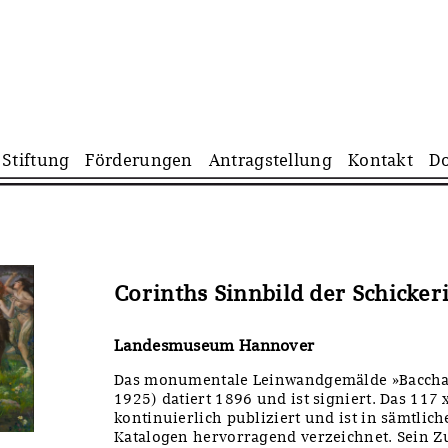
Navigation
Stiftung
Förderungen
Antragstellung
Kontakt
D
überspringen
Corinths Sinnbild der Schicker
Landesmuseum Hannover
Das monumentale Leinwandgemälde »Bacchan
1925) datiert 1896 und ist signiert. Das 117
kontinuierlich publiziert und ist in sämtli
Katalogen hervorragend verzeichnet. Sein Z