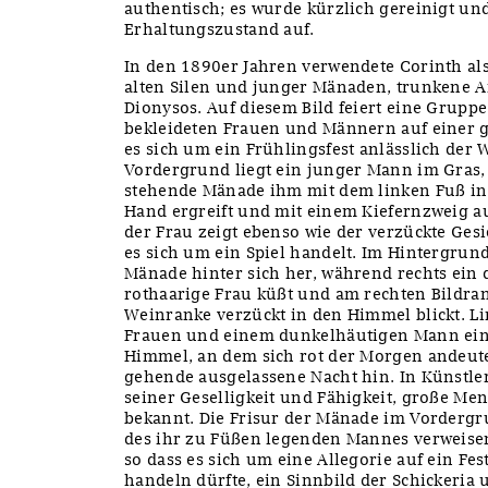
authentisch; es wurde kürzlich gereinigt un
Erhaltungszustand auf.
In den 1890er Jahren verwendete Corinth al
alten Silen und junger Mänaden, trunkene 
Dionysos. Auf diesem Bild feiert eine Grup
bekleideten Frauen und Männern auf einer 
es sich um ein Frühlingsfest anlässlich der 
Vordergrund liegt ein junger Mann im Gras,
stehende Mänade ihm mit dem linken Fuß in d
Hand ergreift und mit einem Kiefernzweig au
der Frau zeigt ebenso wie der verzückte Ges
es sich um ein Spiel handelt. Im Hintergrund
Mänade hinter sich her, während rechts ein
rothaarige Frau küßt und am rechten Bildra
Weinranke verzückt in den Himmel blickt. Li
Frauen und einem dunkelhäutigen Mann ein
Himmel, an dem sich rot der Morgen andeutet
gehende ausgelassene Nacht hin. In Künstle
seiner Geselligkeit und Fähigkeit, große Me
bekannt. Die Frisur der Mänade im Vordergr
des ihr zu Füßen legenden Mannes verweisen
so dass es sich um eine Allegorie auf ein Fe
handeln dürfte, ein Sinnbild der Schickeria