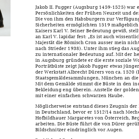
Jakob II. Fugger (Augsburg 1459-1525) war 
Persönlichkeiten der Frühen Neuzeit und der
Die von ihm den Habsburgern zur Verfügun
Sicherheiten ermöglichten 1519 maßgeblich
Kaisers Karl V. Seiner Bedeutung gewiß, stel
an Karl V. lapidar fest: „Es ist auch wissentli
Majestät die Römisch Cron ausser mein nicht
nach Strieder 1938). Unter ihm stieg das A
zu internationaler Bedeutung auf. Mit der 
in Augsburg gründete er die erste soziale Wo
Porträtbüste zeigt Jakob Fugger etwas jünger
der Werkstatt Albrecht Dürers von ca. 1520 
Staatsgemäldesammlungen, München an die 
Mit dem Gemälde stimmt die Büste in den in
Bekleidung eng überein. Anstelle der golden
mit einer einfachen schwarzen Haube.
Möglicherweise entstand dieses Zeugnis der 
in Deutschland, bevor er 1512/14 nach Meche
Hofbildhauer Margaretes von Österreich, Re
arbeiten. Die Büste führt die von Dürer gerü
Bildschnitzer eindringlich vor Augen.