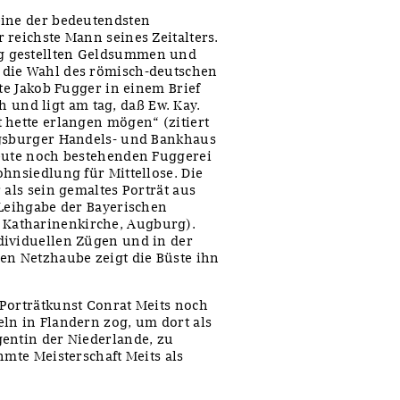
eine der bedeutendsten
 reichste Mann seines Zeitalters.
g gestellten Geldsummen und
 die Wahl des römisch-deutschen
lte Jakob Fugger in einem Brief
ch und ligt am tag, daß Ew. Kay.
 hette erlangen mögen“ (zitiert
ugsburger Handels- und Bankhaus
heute noch bestehenden Fuggerei
hnsiedlung für Mittellose. Die
 als sein gemaltes Porträt aus
(Leihgabe der Bayerischen
Katharinenkirche, Augburg).
dividuellen Zügen und in der
en Netzhaube zeigt die Büste ihn
Porträtkunst Conrat Meits noch
ln in Flandern zog, um dort als
gentin der Niederlande, zu
hmte Meisterschaft Meits als