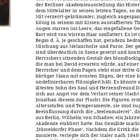
der Berliner Akademieausstellung das Histo
dem Mittelalter in seinen letzten Tagen, so d
Mit verzerrt-gekrümmter, zugleich angespan
König in seinem mit Kissen ausstaffierten T
Augen starren ins Leere, das eingefallene G
Bart wird von wirrem Haar umflattert. Es ist d
Begas d. Ä. je geschaffen hat, geradezu bedro
Mischung aus Melancholie und Furor. Der gei
sind überdeutlich in Szene gesetzt und kont
Herrschers sitzenden Gestalt des blondlockig
die man bei David erwarten würde, auf einer
Herrscher und dem Pagen steht eine dritte Ge
bärtiger Mann mit ernsten Zügen, der eine k
undefinierbaren Flüssigkeit hält. Es könnte 
ältesten Sohn des Saul und Herzensfreund Da
sich aus Angst vor dem Verlust seiner Macht
Jonathan diesem zur Flucht. Die Figuren sy
Altersstufen und Temperamente, sie sind zu
Beeinflussung durch die „Seelenmalerei“, d
aus Berlin, Wilhelm von Schadow, ein Jahrze
Akademie etabliert hatte. Das Gemälde mark
‚Düsseldorfer Phase‘. Nachdem die Kritik di
monierte, verlegte sich der Maler nach 1840 