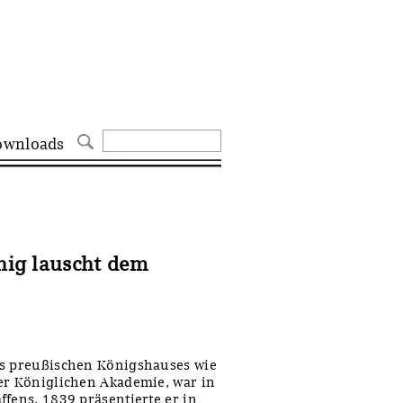
ownloads
önig lauscht dem
es preußischen Königshauses wie
er Königlichen Akademie, war in
fens. 1839 präsentierte er in