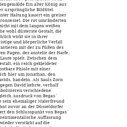
riengemälde Ein alter König aus
er ursprüngliche Bildtitel.
nter Haltung kauert ein greiser
hronsessel. Die rot umränderten
esicht mit dem langen weißen
ie wohl düsterste Gestalt, die
hlich wirkt sie in ihrer
stige und körperliche Verfall
rastieren mit der zu Füßen des
en Pagen, der anstelle der Harfe,
 Laute spielt. Zwischen dem
stalt, ein reich gekleideter
ostbare Phiole mit einer
sich hier um Jonathan, den
vids, handeln. Als Sauls Zorn
 gegen David kehrte, verhalf
mbolisieren verschiedene
gleich Ausdruck von Begas´
ie sein ehemaliger Malerfreund
hnt zuvor an der Düsseldorfer
iert den Schlusspunkt von Begas´
e sentimentalische Auffassung
wieder verstärkt auf die