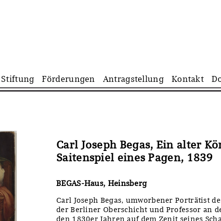
Navigation
Stiftung
Förderungen
Antragstellung
Kontakt
D
überspringen
Carl Joseph Begas, Ein alter K
Saitenspiel eines Pagen, 1839
BEGAS-Haus, Heinsberg
Carl Joseph Begas, umworbener Porträtist d
der Berliner Oberschicht und Professor an d
den 1830er Jahren auf dem Zenit seines Schaf