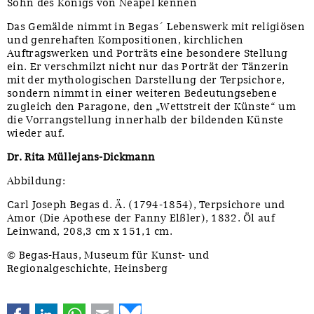
Sohn des Königs von Neapel kennen
Das Gemälde nimmt in Begas´ Lebenswerk mit religiösen
und genrehaften Kompositionen, kirchlichen
Auftragswerken und Porträts eine besondere Stellung
ein. Er verschmilzt nicht nur das Porträt der Tänzerin
mit der mythologischen Darstellung der Terpsichore,
sondern nimmt in einer weiteren Bedeutungsebene
zugleich den Paragone, den „Wettstreit der Künste“ um
die Vorrangstellung innerhalb der bildenden Künste
wieder auf.
Dr. Rita Müllejans-Dickmann
Abbildung:
Carl Joseph Begas d. Ä. (1794-1854), Terpsichore und
Amor (Die Apothese der Fanny Elßler), 1832. Öl auf
Leinwand, 208,3 cm x 151,1 cm.
© Begas-Haus, Museum für Kunst- und
Regionalgeschichte, Heinsberg
Facebook
LinkedIn
WhatsApp
E-mail
Bluesky