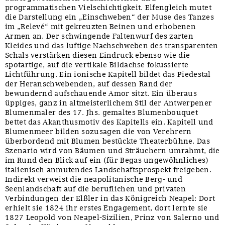
programmatischen Vielschichtigkeit. Elfengleich mutet
die Darstellung ein „Einschweben“ der Muse des Tanzes
im „Relevé“ mit gekreuzten Beinen und erhobenen
Armen an. Der schwingende Faltenwurf des zarten
Kleides und das luftige Nachschweben des transparenten
Schals verstärken diesen Eindruck ebenso wie die
spotartige, auf die vertikale Bildachse fokussierte
Lichtführung. Ein ionische Kapitell bildet das Piedestal
der Heranschwebenden, auf dessen Rand der
bewundernd aufschauende Amor sitzt. Ein überaus
üppiges, ganz in altmeisterlichem Stil der Antwerpener
Blumenmaler des 17. Jhs. gemaltes Blumenbouquet
bettet das Akanthusmotiv des Kapitells ein. Kapitell und
Blumenmeer bilden sozusagen die von Verehrern
überbordend mit Blumen bestückte Theaterbühne. Das
Szenario wird von Bäumen und Sträuchern umrahmt, die
im Rund den Blick auf ein (für Begas ungewöhnliches)
italienisch anmutendes Landschaftsprospekt freigeben.
Indirekt verweist die neapolitanische Berg- und
Seenlandschaft auf die beruflichen und privaten
Verbindungen der Elßler in das Königreich Neapel: Dort
erhielt sie 1824 ihr erstes Engagement, dort lernte sie
1827 Leopold von Neapel-Sizilien, Prinz von Salerno und