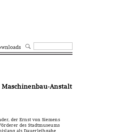
ownloads
s Maschinenbau-Anstalt
nder, der Ernst von Siemens
 Förderer des Stadtmuseums
 bislang als Dauerleihgabe