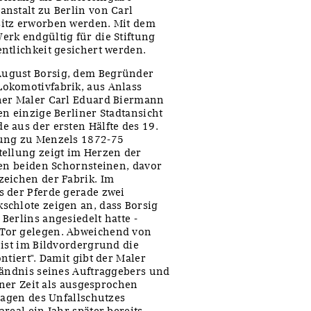
nstalt zu Berlin von Carl
sitz erworben werden. Mit dem
rk endgültig für die Stiftung
ntlichkeit gesichert werden.
August Borsig, dem Begründer
okomotivfabrik, aus Anlass
ner Maler Carl Eduard Biermann
n einzige Berliner Stadtansicht
 aus der ersten Hälfte des 19.
dung zu Menzels 1872-75
tellung zeigt im Herzen der
ren beiden Schornsteinen, davor
zeichen der Fabrik. Im
s der Pferde gerade zwei
schlote zeigen an, dass Borsig
Berlins angesiedelt hatte -
Tor gelegen. Abweichend von
 ist im Bildvordergrund die
ntiert". Damit gibt der Maler
tändnis seines Auftraggebers und
iner Zeit als ausgesprochen
ragen des Unfallschutzes
real ein Jahr später bereits