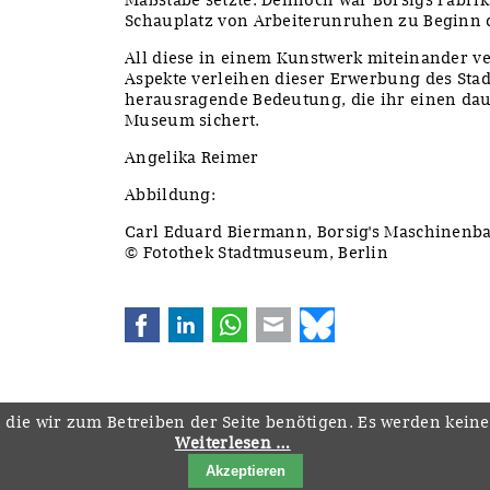
Schauplatz von Arbeiterunruhen zu Beginn 
All diese in einem Kunstwerk miteinander v
Aspekte verleihen dieser Erwerbung des Sta
herausragende Bedeutung, die ihr einen dau
Museum sichert.
Angelika Reimer
Abbildung:
Carl Eduard Biermann, Borsig's Maschinenba
© Fotothek Stadtmuseum, Berlin
Facebook
LinkedIn
WhatsApp
E-mail
Bluesky
 die wir zum Betreiben der Seite benötigen. Es werden kein
Weiterlesen …
Navigation
Startseite
Downloads
Kontakt
Impressum
Datenschutz
Akzeptieren
überspringen