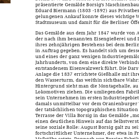
präsentierte Gemälde Borsig's Maschinenbaua
Eduard Biermann (1803 -1892) aus Privatbe
gelungenen Ankauf konnte dieses wichtige We
Stadtmuseum und damit für die Berliner Öffe
Das Gemälde aus dem Jahr 1847 wurde von 
der nach ihm benannten Eisengießerei und L
ihres zehnjährigen Bestehens bei dem Berli
in Auftrag gegeben. Es handelt sich um desse
und eines der ganz wenigen Industriegemälde
Jahrhunderts, von dem eine direkte Verbin
entstandenem Eisenwalzwerk führt. Die Dars
Anlage die 1837 errichtete Gießhalle mit ih
den Wasserturm, das weithin sichtbare Wahr
Hintergrund sieht man die Montagehalle, au
Lokomotiven ziehen. Die umliegenden Fabrik
sein Unternehmen im ersten Industriegebiet 
damals unmittelbar vor dem Oranienburger 
der tatsächlichen topographischen Situation
Terrasse der Villa Borsig in das Gemälde „mo
einen deutlichen Hinweis auf das Selbstvers
seine soziale Rolle: August Borsig galt zu se
fortschrittlicher Unternehmer, der etwa in F
Maßstäbe setzte. Dennoch war Borsigs Fabrika