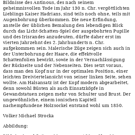
Bildnisse des Antinous, des nach seinem
geheimnisvollen Tode im Jahr 130 n. Chr. vergöttlichten
Lieblings Kaiser Hadrians, sind teils noch ohne, teils mit
Augenbohrung überkommen. Die neue Erfindung,
anstelle der üblichen Bemalung den lebendigen Blick
durch das Licht-Schatten-Spiel der ausgebohrten Pupille
und des Irisrandes anzudeuten, dürfte daher erst im
vierten Jahrzehnt des 2. Jahrhunderts n. Chr.
aufgekommen sein. Malerische Züge zeigen sich auch in
der Unterbohrung der Haare, die effektvolle
Schattenfolien bewirkt, sowie in der Vernachlässigung
der Rückseite und der Nebenseiten. Dies setzt voraus,
dass man den Kopf nur in der optimalen Position, einer
leichten Dreiviertelansicht von seiner linken Seite, sehen
wollte. Am Halsansatz ist der Kopf modern abgearbeitet,
denn sowohl Büsten als auch Einsatzköpfe in
Gewandstatuen zeigen mehr von Schulter und Brust. Der
ungewöhnliche, einem ionischen Kapitell
nachempfundene Holzsockel entstand wohl um 1850.
Volker Michael Strocka
Abbildung: