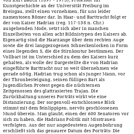
von Kurt Bauch (1897 - 1975), Professor für
Kunstgeschichte an der Universität Freiburg im
Breisgau, stellt einen vornehmen, für uns leider
namentosen Römer dar. In Haar- und Barttracht folgt er
der von Kaiser Hadrian (reg. 117-138 n. Chr.)
ausgehenden Mode, setzt sich aber in manchen
Einzelheiten von allen acht Bildnistypen des Kaisers ab.
Eigenartig sind die Haarzange über dem rechten Auge
sowie die drei langgezogenen Schneckenlocken in Form
eines liegenden S, die die Stirnkontur bestimmen. Der
Vollbart ist im Unterschied zu dem des Kaisers kurz
gehalten, als wolle der Dargestellte die von Hadrian
eingeführte Barttracht nur so weit übernehmen wie
gerade nötig. Hadrian trug schon als junger Mann, vor
der Thronbesteigung, seinen fülligen Bart als
Jugendlichen Protest gegen die nüchternen
Zeitgenossen des glattrasierten Trajan. Die
Zurückhaltung unseres Porträts wirkt wie eine
Distanzierung. Der sorgenvoll-entschlossene Blick
stimmt mit dem feinlippigen, nervös geschlossenen
Mund überein. Man glaubt, einen der 600 Senatoren vor
sich zu haben, die Hadrians Politik mit Misstrauen
verfolgten. Aus der nur angedeuteten Augenbohrung
erschließt sich das genauere Datum des Porträts: Die