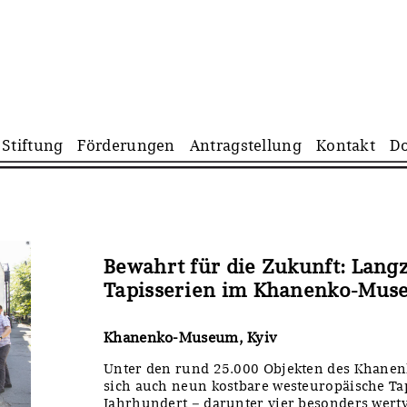
Navigation
Stiftung
Förderungen
Antragstellung
Kontakt
D
überspringen
Bewahrt für die Zukunft: Lang
Tapisserien im Khanenko-Muse
Khanenko-Museum, Kyiv
Unter den rund 25.000 Objekten des Khanen
sich auch neun kostbare westeuropäische Tap
Jahrhundert – darunter vier besonders wertv