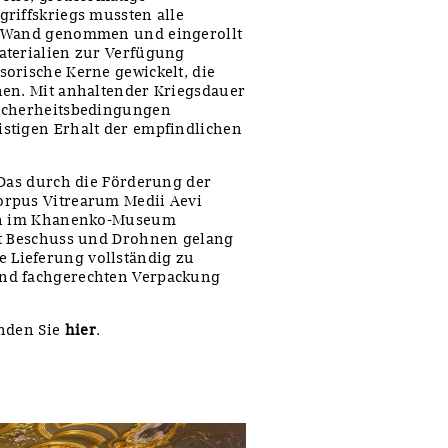
riffskriegs mussten alle
r Wand genommen und eingerollt
aterialien zur Verfügung
orische Kerne gewickelt, die
hen. Mit anhaltender Kriegsdauer
Sicherheitsbedingungen
stigen Erhalt der empfindlichen
 Das durch die Förderung der
orpus Vitrearum Medii Aevi
ten im Khanenko-Museum
it Beschuss und Drohnen gelang
Lieferung vollständig zu
und fachgerechten Verpackung
inden Sie
hier
.