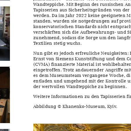
Wandteppiche. Mit Beginn des russischen Ang
Tapisserien aus Sicherheitsgründen von de
werden. Da im Jahr 2022 keine geeigneten M
standen, wurden sie notgedrungen auf provis
konservatorischen Standards nicht entsprac
verschärften sich die Aufbewahrungs- und 
zunehmend, sodass die Sorge um den langfri
Textilien stetig wuchs.
Nun gibt es jedoch erfreuliche Neuigkeiten:
Ernst von Siemens Kunststiftung und dem C
(CVMA) finanzierte Material ist wohlbehal
eingetroffen. Trotz andauernder Angriffe m
es dem Museumsteam vergangene Woche, die 
entladen und umgehend mit der Kontrolle 
der wertvollen Wandteppiche zu beginnen.
Weitere Informationen zu den Tapisserien f
Abbildung © Khanenko-Museum, Kyiv.