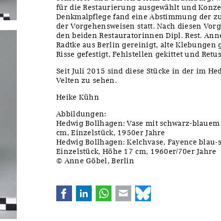
für die Restaurierung ausgewählt und Konzep
Denkmalpflege fand eine Abstimmung der z
der Vorgehensweisen statt. Nach diesen Vo
den beiden Restauratorinnen Dipl. Rest. An
Radtke aus Berlin gereinigt, alte Klebungen 
Risse gefestigt, Fehlstellen gekittet und Ret
Seit Juli 2015 sind diese Stücke in der im 
Velten zu sehen.
Heike Kühn
Abbildungen:
Hedwig Bollhagen: Vase mit schwarz-blauem 
cm, Einzelstück, 1950er Jahre
Hedwig Bollhagen: Kelchvase, Fayence blau-
Einzelstück, Höhe 17 cm, 1960er/70er Jahre
© Anne Göbel, Berlin
Facebook
LinkedIn
WhatsApp
E-mail
Bluesky