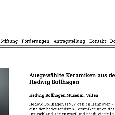
Navigation
Stiftung
Förderungen
Antragstellung
Kontakt
D
überspringen
Ausgewählte Keramiken aus d
Hedwig Bollhagen
Hedwig Bollhagen Museum, Velten
Hedwig Bollhagen (1907 geb. in Hannover – 
eine der bedeutendsten Keramikerinnen des 
Deutschland. Sie entwarf und produzierte in