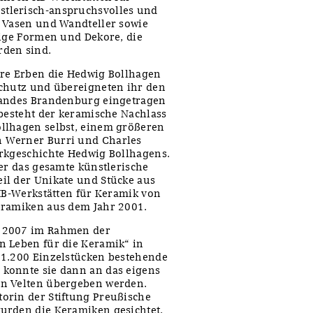
tlerisch-anspruchsvolles und
, Vasen und Wandteller sowie
tige Formen und Dekore, die
rden sind.
hre Erben die Hedwig Bollhagen
schutz und übereigneten ihr den
Landes Brandenburg eingetragen
 besteht der keramische Nachlass
llhagen selbst, einem größeren
 Werner Burri und Charles
erkgeschichte Hedwig Bollhagens.
ber das gesamte künstlerische
il der Unikate und Stücke aus
 HB-Werkstätten für Keramik von
eramiken aus dem Jahr 2001.
s 2007 im Rahmen der
n Leben für die Keramik“ in
 1.200 Einzelstücken bestehende
konnte sie dann an das eigens
in Velten übergeben werden.
orin der Stiftung Preußische
urden die Keramiken gesichtet,