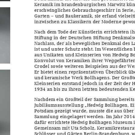
Keramik im brandenburgischen Marwitz küns
erschwingliches Gebrauchsgeschirr in Serie
Garten – und Baukeramik, sie erfand vielsei
inzwischen zu Klassikern der Moderne gewo
Nach dem Tode der Künstlerin errichteten i
Stiftung in der Deutschen Stiftung Denkmal
Nachlass, der als bewegliches Denkmal des 
ist und unter Schutz steht. Im Wesentlichen
aus Unikaten und Kleinserien von Hedwig Bo
Konvolut von Keramiken ihrer Weggefährten
Crodel sowie weiteren Beispielen aus der W
Er bietet einen repräsentativen Überblick ü
und keramische Werk Bollhagens. Der Großte
Kleinserien entstand jedoch in der Zeit der
1934 an bis zu ihren letzten bedeutenden K
Nachdem ein Großteil der Sammlung bereit
Jubiläumsausstellung „Hedwig Bollhagen. Ei
Potsdam gezeigt wurde, musste die aus über
Sammlung eingelagert werden. Im Jahr 2014 
dafür errichtete Hedwig Bollhagen Museum 
Gemeinsam mit Uta Scholz, Keramikrestaurat
Schlösser und Gärten Berlin-Brandenburg, w