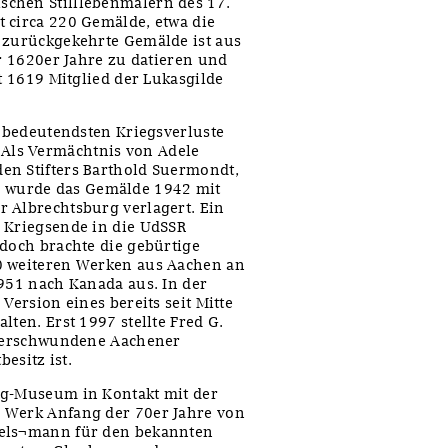
chen Stilllebenmalern des 17.
 circa 220 Gemälde, etwa die
n zurückgekehrte Gemälde ist aus
er 1620er Jahre zu datieren und
it 1619 Mitglied der Lukasgilde
r bedeutendsten Kriegsverluste
Als Vermächtnis von Adele
en Stifters Barthold Suermondt,
 wurde das Gemälde 1942 mit
 Albrechtsburg verlagert. Ein
 Kriegsende in die UdSSR
edoch brachte die gebürtige
0 weiteren Werken aus Aachen an
1951 nach Kanada aus. In der
Version eines bereits seit Mitte
lten. Erst 1997 stellte Fred G.
g verschwundene Aachener
besitz ist.
ig-Museum in Kontakt mit der
 Werk Anfang der 70er Jahre von
tels¬mann für den bekannten