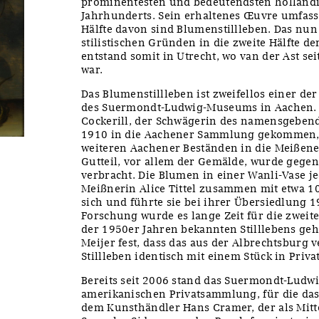
prominentesten und bedeutendsten holländis
Jahrhunderts. Sein erhaltenes Œuvre umfasst
Hälfte davon sind Blumenstillleben. Das nu
stilistischen Gründen in die zweite Hälfte d
entstand somit in Utrecht, wo van der Ast se
war.
Das Blumenstillleben ist zweifellos einer de
des Suermondt-Ludwig-Museums in Aachen. 
Cockerill, der Schwägerin des namensgebend
1910 in die Aachener Sammlung gekommen,
weiteren Aachener Beständen in die Meißener
Gutteil, vor allem der Gemälde, wurde gegen
verbracht. Die Blumen in einer Wanli-Vase j
Meißnerin Alice Tittel zusammen mit etwa 1
sich und führte sie bei ihrer Übersiedlung 
Forschung wurde es lange Zeit für die zweite 
der 1950er Jahren bekannten Stilllebens geha
Meijer fest, dass das aus der Albrechtsbur
Stillleben identisch mit einem Stück in Privat
Bereits seit 2006 stand das Suermondt-Ludw
amerikanischen Privatsammlung, für die das
dem Kunsthändler Hans Cramer, der als Mit