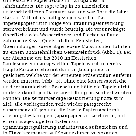
chinesischen Papierdekors im Europa des 18.
Jahrhunderts. Die Tapete lag in 28 Einzelteilen
unterschiedlichen Formates vor und war über die Jahre
stark in Mitleidenschaft gezogen worden. Das
Tapetenpapier ist in Folge von Strahlungseinwirkung
stark verbräunt und wurde brüchig. Die verunreinigte
Oberfläche wies Wasserränder und Flecken auf und
zahlreiche Risse, Quetschfalten, Fehlstellen,
Übermalungen sowie abgeriebene Malschichten führten
zu einem unansehnlichen Gesamteindruck (Abb.: 1). Bei
der Abnahme der bis 2010 im Hessischen
Landesmuseum ausgestellten Tapete wurden bereits
fragile Farbbereiche mit dünnen Japanpapieren
gesichert, welche vor der erneuten Präsentation entfernt
werden mussten (Abb.: 3). Ohne eine konservatorische
und restauratorische Bearbeitung hätte die Tapete nicht
in der zukünftigen Dauerausstellung präsentiert werden
können. Die zeitaufwendige Restaurierung hatte zum
Ziel, alle vorliegenden Teile wieder passgerecht
zusammenzufügen und die fragile Papiertapete mit
alterungsbeständigem Japanpapier zu kaschieren, mit
einem ausgeklügelten System zur
Spannungsregulierung auf Leinwand aufzuziehen und
in Einzelsegmenten auf Spannrahmen zu spannen.