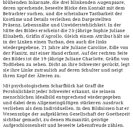
blühenden Inkarnate, die drei blinkenden Augenpaare,
deren sprechende, beseelte Blicke den Kontakt mit dem
Betrachter suchen, und die scheinbare Tastbarkeit der
Kostüme und Details verleihen den Dargestellten
Präsenz, Lebensnähe und Unwiderstehlichkeit. In der
Mitte des Bildes erscheint die 25-jährige Sophie Juliane
Elisabeth, Gräfin d’Agrollo. Gleich einem Attribut hält sie
in der Linken einen Turban, den auch die links
wiedergegebene, 21 Jahre alte Juliane Caroline, Edle von
der Planitz, mit einer Hand erfasst. Auf der rechten Seite
des Bildes ist die 19-jährige Juliane Charlotte, Gräfin von
Todtleben zu sehen. Dicht an ihre Schwester gerückt, legt
sie ihre Linke zutraulich auf deren Schulter und neigt
ihren Kopf der Älteren zu.
Mit psychologischem Scharfblick hat Graff die
Persönlichkeit jeder Schwester erkannt, sie seinem
menschlichen Idealbild entsprechend wiedergegeben
und dabei dem Allgemeingültigen stärkeren Ausdruck
verliehen als dem Individuellen. In den Bildnissen hat er
Wesenszüge der aufgeklärten Gesellschaft der Goethezeit
sichtbar gemacht, zu denen Humanität, geistige
Aufgeschlossenheit und beseelte Lebensfreude zählen.