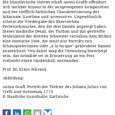
Die künstlerische Meisterschaft Anton Graffs offenbart
sich darüber hinaus in der ausgewogenen Komposition
und der stofflich-farblichen Charakterisierung der
Inkarnate, Kostüme und Accessoires. Ungewöhnlich
scheint die Wiedergabe des überreichen
Perlenschmuckes, den die drei Damen angelegt haben.
Dieses modische Detail, der Turban und das gestreifte
Seidenkleid der ältesten Schwester verleihen dem Bildnis
eine exotische Note, die sonst nur Porträts von
Schauspielerinnen oder „à la turque“ gekleideter Damen
auszeichnet. Von daher mag die Vermutung berechtigt
sein, das Gemälde sei in Erinnerung an ein Fest,
vielleicht einen Maskenball, entstanden.
Prof. Dr. Klaus Schrenk
Abbildung:
Anton Graff, Porträt der Töchter des Johann Julius von
Vieth und Golssenau 1773
© Staatliche Kunsthalle, Karlsruhe
Facebook
LinkedIn
WhatsApp
E-mail
Bluesky