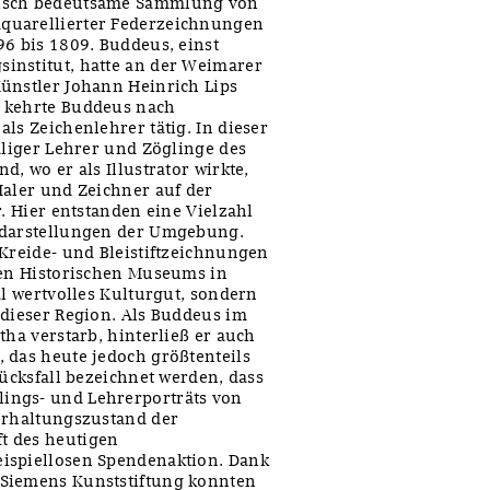
risch bedeutsame Sammlung von
quarellierter Federzeichnungen
96 bis 1809. Buddeus, einst
institut, hatte an der Weimarer
ünstler Johann Heinrich Lips
5 kehrte Buddeus nach
ls Zeichenlehrer tätig. In dieser
aliger Lehrer und Zöglinge des
, wo er als Illustrator wirkte,
Maler und Zeichner auf der
r. Hier entstanden eine Vielzahl
tsdarstellungen der Umgebung.
 Kreide- und Bleistiftzeichnungen
hen Historischen Museums in
al wertvolles Kulturgut, sondern
 dieser Region. Als Buddeus im
tha verstarb, hinterließ er auch
 das heute jedoch größtenteils
lücksfall bezeichnet werden, dass
ings- und Lehrerporträts von
 Erhaltungszustand der
t des heutigen
ispiellosen Spendenaktion. Dank
 Siemens Kunststiftung konnten