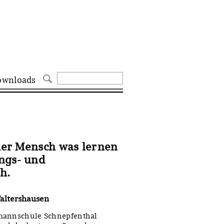
ownloads
 der Mensch was lernen
ngs- und
h.
altershausen
zmannschule Schnepfenthal