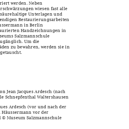
riert werden. Neben
rschwärzungen wiesen fast alle
 säurehaltige Unterlagen und
wendigen Restaurierungsarbeiten
ussermann in Berlin
staurierten Handzeichnungen in
Museums Salzmannschule
zugänglich. Um die
äden zu bewahren, werden sie in
getauscht.
von Jean Jacques Ardesch (nach
e Schnepfenthal Waltershausen
cques Ardesch (vor und nach der
in Häussermann vor der
al © Museum Salzmannschule