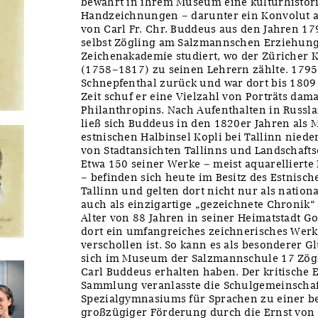
bewahrt in ihrem Museum eine kulturhisto
Handzeichnungen – darunter ein Konvolut a
von Carl Fr. Chr. Buddeus aus den Jahren 17
selbst Zögling am Salzmannschen Erziehungs
Zeichenakademie studiert, wo der Züricher K
(1758–1817) zu seinen Lehrern zählte. 179
Schnepfenthal zurück und war dort bis 1809 a
Zeit schuf er eine Vielzahl von Porträts dam
Philanthropins. Nach Aufenthalten in Russland
ließ sich Buddeus in den 1820er Jahren als 
estnischen Halbinsel Kopli bei Tallinn niede
von Stadtansichten Tallinns und Landschaf
Etwa 150 seiner Werke – meist aquarellierte
– befinden sich heute im Besitz des Estnisc
Tallinn und gelten dort nicht nur als nation
auch als einzigartige „gezeichnete Chronik“
Alter von 88 Jahren in seiner Heimatstadt Go
dort ein umfangreiches zeichnerisches Werk,
verschollen ist. So kann es als besonderer G
sich im Museum der Salzmannschule 17 Zögl
Carl Buddeus erhalten haben. Der kritische
Sammlung veranlasste die Schulgemeinschaf
Spezialgymnasiums für Sprachen zu einer be
großzügiger Förderung durch die Ernst von