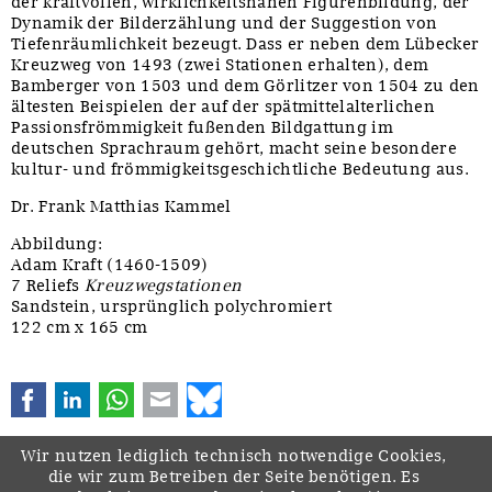
der kraftvollen, wirklichkeitsnahen Figurenbildung, der
Dynamik der Bilderzählung und der Suggestion von
Tiefenräumlichkeit bezeugt. Dass er neben dem Lübecker
Kreuzweg von 1493 (zwei Stationen erhalten), dem
Bamberger von 1503 und dem Görlitzer von 1504 zu den
ältesten Beispielen der auf der spätmittelalterlichen
Passionsfrömmigkeit fußenden Bildgattung im
deutschen Sprachraum gehört, macht seine besondere
kultur- und frömmigkeitsgeschichtliche Bedeutung aus.
Dr. Frank Matthias Kammel
Abbildung:
Adam Kraft (1460-1509)
7 Reliefs
Kreuzwegstationen
Sandstein, ursprünglich polychromiert
122 cm x 165 cm
Facebook
LinkedIn
WhatsApp
E-mail
Bluesky
Wir nutzen lediglich technisch notwendige Cookies,
die wir zum Betreiben der Seite benötigen. Es