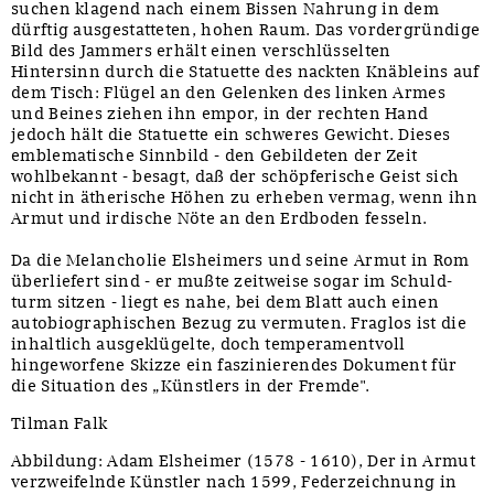
suchen klagend nach einem Bissen Nahrung in dem
dürftig ausgestatteten, hohen Raum. Das vordergründige
Bild des Jammers erhält einen verschlüsselten
Hintersinn durch die Statuette des nackten Knäbleins auf
dem Tisch: Flügel an den Gelenken des linken Armes
und Beines ziehen ihn empor, in der rechten Hand
jedoch hält die Statuette ein schweres Gewicht. Dieses
emblematische Sinnbild - den Gebildeten der Zeit
wohlbekannt - besagt, daß der schöpferische Geist sich
nicht in ätherische Höhen zu erheben vermag, wenn ihn
Armut und irdische Nöte an den Erdboden fesseln.
Da die Melancholie Elsheimers und seine Armut in Rom
überliefert sind - er mußte zeitweise sogar im Schuld-
turm sitzen - liegt es nahe, bei dem Blatt auch einen
autobiographischen Bezug zu vermuten. Fraglos ist die
inhaltlich ausgeklügelte, doch temperamentvoll
hingeworfene Skizze ein faszinierendes Dokument für
die Situation des „Künstlers in der Fremde".
Tilman Falk
Abbildung: Adam Elsheimer (1578 - 1610), Der in Armut
verzweifelnde Künstler nach 1599, Federzeichnung in