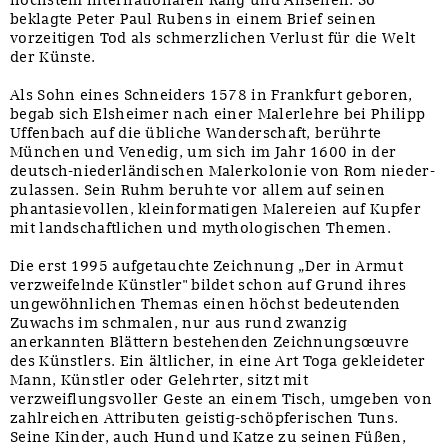
höchstem internationalen Rang und Ansehen. So
beklagte Peter Paul Rubens in einem Brief seinen
vorzeitigen Tod als schmerzlichen Verlust für die Welt
der Künste.
Als Sohn eines Schneiders 1578 in Frankfurt geboren,
begab sich Elsheimer nach einer Malerlehre bei Philipp
Uffenbach auf die übliche Wanderschaft, berührte
München und Venedig, um sich im Jahr 1600 in der
deutsch-niederländischen Malerkolonie von Rom nieder-
zulassen. Sein Ruhm beruhte vor allem auf seinen
phantasievollen, kleinformatigen Malereien auf Kupfer
mit landschaftlichen und mythologischen Themen.
Die erst 1995 aufgetauchte Zeichnung „Der in Armut
verzweifelnde Künstler" bildet schon auf Grund ihres
ungewöhnlichen Themas einen höchst bedeutenden
Zuwachs im schmalen, nur aus rund zwanzig
anerkannten Blättern bestehenden Zeichnungsœuvre
des Künstlers. Ein ältlicher, in eine Art Toga gekleideter
Mann, Künstler oder Gelehrter, sitzt mit
verzweiflungsvoller Geste an einem Tisch, umgeben von
zahlreichen Attributen geistig-schöpferischen Tuns.
Seine Kinder, auch Hund und Katze zu seinen Füßen,