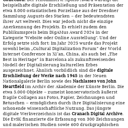
beispielhafte digitale Erschließung und Präsentation der
etwa 8.000 ostasiatischen Porzellane aus der Dresdner
Sammlung Augusts des Starken – der bedeutendsten
ihrer Art weltweit. Dies war jedoch nicht die einzige
Anerkennung des Projekts. Es erhielt zudem den
Publikumspreis beim DigAMus Award 2024 in der
Kategorie "Website oder Online Ausstellung". Und der
Erfolg setzte sich fort: Im Jahr 2025 wurde das Projekt
sowohl beim „Cultural Digitalization Forum“ der World
Internet Conference in Xi’an, China, als auch bei „The
Best in Heritage“ in Barcelona als zukunftsweisendes
Modell der Digitalisierung kulturellen Erbes
ausgezeichnet. Ähnlich vorbildlich sind die
digitale
Erschließung der Werke nach 1945
in der Neuen
Nationalgalerie Berlin sowie des
Nachlasses von John
Heartfield
im Archiv der Akademie der Künste Berlin. Die
etwa 5.000 Objekte – zumeist konservatorisch äußerst
fragile Collagen aus Fotos, Papier, Zeichnungen und
Retuschen – ermöglichen durch ihre Digitalisierung eine
schonende wissenschaftliche Nutzung. Das jüngste
digitale Werkverzeichnis ist das
Cranach Digital Archive
.
Die EvSK finanzierte die Erfassung von 300 Zeichnungen
und malerischen Studien sowie 600 druckgraphischen