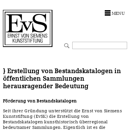
Antragstellung
Stiftung
MENU
Förderphilosophie
Ankauf
Gremien
Restaurierungen
Jahresberichte
Ausstellungen
Preis für Kunst & Handel
Bestandskataloge
} Erstellung von Bestandskatalogen in
öffentlichen Sammlungen
Presse und Neuigkeiten
Werkverzeichnisse
herausragender Bedeutung
Stellenangebote
UKRAINE-Förderlinie
Förderung von Bestandskatalogen
Zwischenfinanzierung
Seit ihrer Gründung unterstützt die Ernst von Siemens
Kunststiftung (EvSK) die Erstellung von
Bestandskatalogen kunsthistorisch überregional
bedeutsamer Sammlungen. Eigentlich ist es die