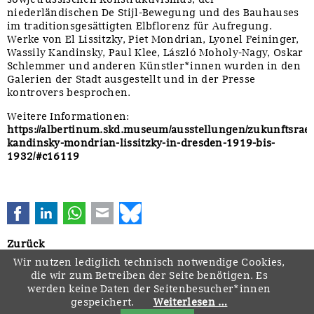
niederländischen De Stijl-Bewegung und des Bauhauses
im traditionsgesättigten Elbflorenz für Aufregung.
Werke von El Lissitzky, Piet Mondrian, Lyonel Feininger,
Wassily Kandinsky, Paul Klee, László Moholy-Nagy, Oskar
Schlemmer und anderen Künstler*innen wurden in den
Galerien der Stadt ausgestellt und in der Presse
kontrovers besprochen.
Weitere Informationen:
https://albertinum.skd.museum/ausstellungen/zukunftsra
kandinsky-mondrian-lissitzky-in-dresden-1919-bis-
1932/#c16119
Facebook
LinkedIn
WhatsApp
E-mail
Bluesky
Zurück
Wir nutzen lediglich technisch notwendige Cookies,
die wir zum Betreiben der Seite benötigen. Es
werden keine Daten der Seitenbesucher*innen
gespeichert.
Weiterlesen …
Navigation
Startseite
Downloads
Kontakt
Impressum
Datenschutz