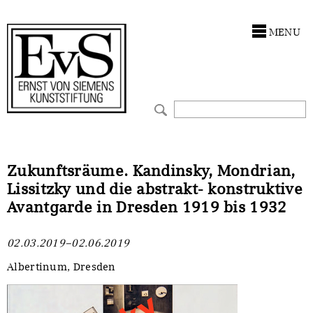
Antragstellung
Stiftung
MENU
Förderphilosophie
Ankauf
Gremien
Restaurierungen
Jahresberichte
Ausstellungen
Preis für Kunst & Handel
Bestandskataloge
Zukunftsräume. Kandinsky, Mondrian,
Lissitzky und die abstrakt- konstruktive
Presse und Neuigkeiten
Werkverzeichnisse
Avantgarde in Dresden 1919 bis 1932
Stellenangebote
UKRAINE-Förderlinie
02.03.2019–02.06.2019
Zwischenfinanzierung
Albertinum, Dresden