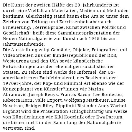
Die Kunst der zweiten Hälfte des 20. Jahrhunderts ist
durch eine Vielfalt an Materialien, Medien und Methoden
bestimmt. Gleichzeitig stand kaum eine Ära so unter dem
Zeichen von Teilung und Zerrissenheit aber auch
Erneuerung: „Zerreißprobe. Kunst zwischen Politik und
Gesellschaft“ heißt diese Sammlungspräsentation der
Neuen Nationalgalerie zur Kunst nach 1945 bis zur
Jahrtausendwende.
Die Ausstellung zeigt Gemälde, Objekte, Fotografien und
Videoarbeiten aus der Bundesrepublik und der DDR,
Westeuropa und den USA sowie künstlerische
Entwicklungen aus den ehemaligen sozialistischen
Staaten. Zu sehen sind Werke des Informel, der US-
amerikanischen Farbfeldmalerei, des Realismus der
1970er-Jahre, der Pop- und Minimal Art ebenso wie der
Konzeptkunst von Künstler*innen wie Marina
Abramović, Joseph Beuys, Francis Bacon, Lee Bontecou,
Rebecca Horn, Valie Export, Wolfgang Mattheuer, Louise
Nevelson, Bridget Riley, Pippilotti Rist oder Andy Warhol.
Ergänzt wird die Präsentation schlaglichtartig um Werke
von Künstlerinnen wie Kiki Kogelnik oder Ewa Partum,
die bisher nicht in der Sammlung der Nationalgalerie
vertreten sind.