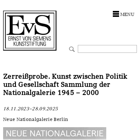
Antragstellung
Stiftung
MENU
Förderphilosophie
Ankauf
Gremien
Restaurierungen
Jahresberichte
Ausstellungen
Preis für Kunst & Handel
Bestandskataloge
Zerreißprobe. Kunst zwischen Politik
und Gesellschaft Sammlung der
Presse und Neuigkeiten
Werkverzeichnisse
Nationalgalerie 1945 – 2000
Stellenangebote
UKRAINE-Förderlinie
18.11.2023–28.09.2025
Zwischenfinanzierung
Neue Nationalgalerie Berlin