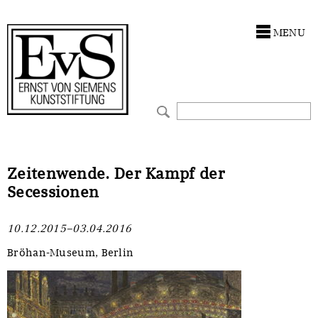
Antragstellung
Stiftung
MENU
Förderphilosophie
Ankauf
Gremien
Restaurierungen
Jahresberichte
Ausstellungen
Preis für Kunst & Handel
Bestandskataloge
Zeitenwende. Der Kampf der
Secessionen
Presse und Neuigkeiten
Werkverzeichnisse
10.12.2015–03.04.2016
Stellenangebote
UKRAINE-Förderlinie
Bröhan-Museum, Berlin
Zwischenfinanzierung