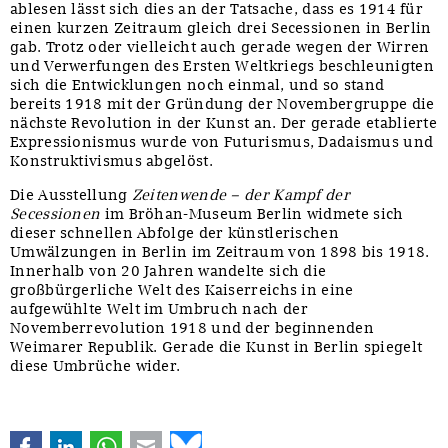
ablesen lässt sich dies an der Tatsache, dass es 1914 für
einen kurzen Zeitraum gleich drei Secessionen in Berlin
gab. Trotz oder vielleicht auch gerade wegen der Wirren
und Verwerfungen des Ersten Weltkriegs beschleunigten
sich die Entwicklungen noch einmal, und so stand
bereits 1918 mit der Gründung der Novembergruppe die
nächste Revolution in der Kunst an. Der gerade etablierte
Expressionismus wurde von Futurismus, Dadaismus und
Konstruktivismus abgelöst.
Die Ausstellung
Zeitenwende – der Kampf der
Secessionen
im Bröhan-Museum Berlin widmete sich
dieser schnellen Abfolge der künstlerischen
Umwälzungen in Berlin im Zeitraum von 1898 bis 1918.
Innerhalb von 20 Jahren wandelte sich die
großbürgerliche Welt des Kaiserreichs in eine
aufgewühlte Welt im Umbruch nach der
Novemberrevolution 1918 und der beginnenden
Weimarer Republik. Gerade die Kunst in Berlin spiegelt
diese Umbrüche wider.
Facebook
LinkedIn
WhatsApp
E-mail
Bluesky