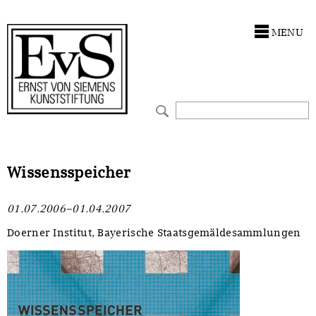
Antragstellung
Stiftung
MENU
Förderphilosophie
Ankauf
Gremien
Restaurierungen
Jahresberichte
Ausstellungen
Preis für Kunst & Handel
Bestandskataloge
Wissensspeicher
Presse und Neuigkeiten
Werkverzeichnisse
01.07.2006–01.04.2007
Stellenangebote
UKRAINE-Förderlinie
Doerner Institut, Bayerische Staatsgemäldesammlungen
Zwischenfinanzierung