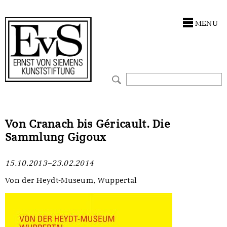
Antragstellung
Stiftung
MENU
Förderphilosophie
Ankauf
Gremien
Restaurierungen
Jahresberichte
Ausstellungen
Preis für Kunst & Handel
Bestandskataloge
Von Cranach bis Géricault. Die
Sammlung Gigoux
Presse und Neuigkeiten
Werkverzeichnisse
15.10.2013–23.02.2014
Stellenangebote
UKRAINE-Förderlinie
Von der Heydt-Museum, Wuppertal
Zwischenfinanzierung