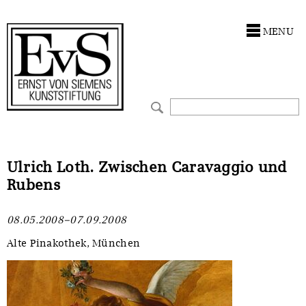
Antragstellung
Stiftung
MENU
Förderphilosophie
Ankauf
Gremien
Restaurierungen
Jahresberichte
Ausstellungen
Preis für Kunst & Handel
Bestandskataloge
Ulrich Loth. Zwischen Caravaggio und
Rubens
Presse und Neuigkeiten
Werkverzeichnisse
08.05.2008–07.09.2008
Stellenangebote
UKRAINE-Förderlinie
Alte Pinakothek, München
Zwischenfinanzierung