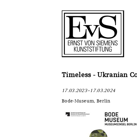
Antragstellung
Stiftung
Förderphilosophie
Ankauf
Gremien
Restaurierungen
Jahresberichte
Ausstellungen
Preis für Kunst & Handel
Bestandskataloge
Timeless - Ukranian C
Presse und Neuigkeiten
Werkverzeichnisse
17.03.2023–17.03.2024
Stellenangebote
UKRAINE-Förderlinie
Bode-Museum, Berlin
Zwischenfinanzierung