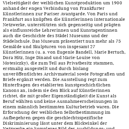
Vielseitigkeit der weiblichen Kunstproduktion um 1900
anhand der engen Verbindung von Frankfurter
Künstlerinnen zur Pariser Avantgarde. Von Paris und
Frankfurt aus knüpften die Künstlerinnen internationale
Netzwerke, unterstützten sich gegenseitig und prägten
als einflussreiche Lehrerinnen und Kunstagentinnen
auch die Geschichte des Städel Museums und der
Städelschule. Das Museum präsentiert nun mehr als 75
Gemälde und Skulpturen von insgesamt 27
Künstlerinnen (u. a. von Eugenie Bandell, Marie Bertuch,
Dora Hitz, Inge Dinand und Marie-Louise von
Motesiczky), die zum Teil aus Privatbesitz stammen,
erstmalig ausgestellt und durch bislang
unveröffentlichtes Archivmaterial sowie Fotografien und
Briefe ergänzt werden. Die Ausstellung regt zum
Hinterfragen des etablierten kunstgeschichtlichen
Kanons an, indem sie den Blick auf Künstlerinnen
richtet, die mit großer Eigenständigkeit die Kunst als
Beruf wählten und keine Ausnahmeerscheinungen in
einem männlich bestimmten Kulturbetrieb waren. Die
Erforschung der weiblichen Selbstbestimmung im
Aufbegehren gegen die geschlechtsspezifische
Diskriminierung lässt unter dem Blickwinkel der
Netzwerke ein komplexes Bild der Ausbildungs- und