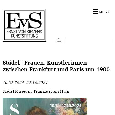
Antragstellung
Stiftung
MENU
Förderphilosophie
Ankauf
Gremien
Restaurierungen
Jahresberichte
Ausstellungen
Preis für Kunst & Handel
Bestandskataloge
Städel | Frauen. Künstlerinnen
zwischen Frankfurt und Paris um 1900
Presse und Neuigkeiten
Werkverzeichnisse
10.07.2024–27.10.2024
Stellenangebote
UKRAINE-Förderlinie
Städel Museum, Frankfurt am Main
Zwischenfinanzierung