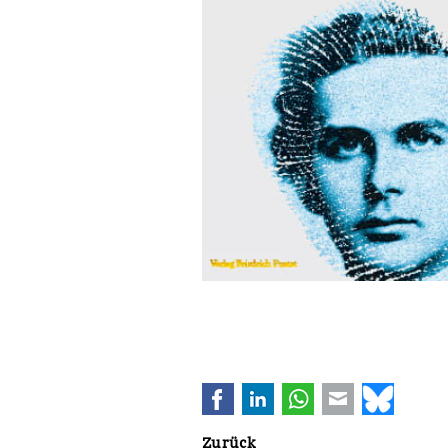
Facebook
LinkedIn
WhatsApp
E-mail
Bluesk
Zurück