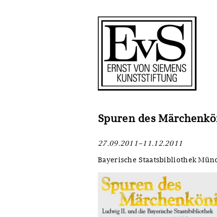
Antragstellung
Stiftung
Förderphilosophie
Ankauf
Gremien
Restaurierungen
Jahresberichte
Ausstellungen
Preis für Kunst & Handel
Bestandskataloge
Spuren des Märchenköni
Presse und Neuigkeiten
Werkverzeichnisse
27.09.2011–11.12.2011
Stellenangebote
UKRAINE-Förderlinie
Bayerische Staatsbibliothek Mün
Zwischenfinanzierung