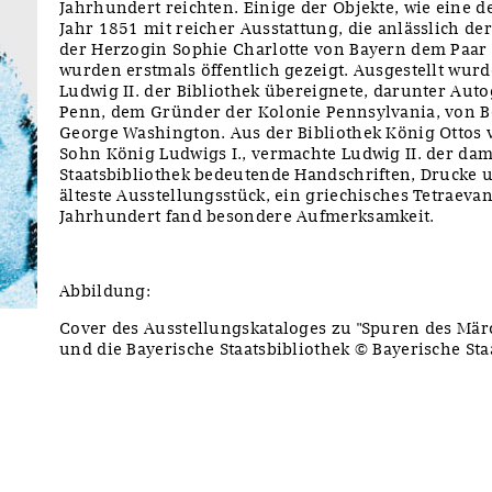
Jahrhundert reichten. Einige der Objekte, wie eine 
Jahr 1851 mit reicher Ausstattung, die anlässlich d
der Herzogin Sophie Charlotte von Bayern dem Paar
wurden erstmals öffentlich gezeigt. Ausgestellt wur
Ludwig II. der Bibliothek übereignete, darunter Au
Penn, dem Gründer der Kolonie Pennsylvania, von 
George Washington. Aus der Bibliothek König Ottos
Sohn König Ludwigs I., vermachte Ludwig II. der da
Staatsbibliothek bedeutende Handschriften, Drucke 
älteste Ausstellungsstück, ein griechisches Tetraeva
Jahrhundert fand besondere Aufmerksamkeit.
Abbildung:
Cover des Ausstellungskataloges zu "Spuren des Mär
und die Bayerische Staatsbibliothek © Bayerische St
y