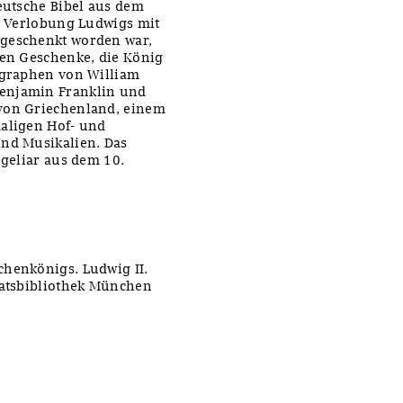
deutsche Bibel aus dem
er Verlobung Ludwigs mit
 geschenkt worden war,
den Geschenke, die König
tographen von William
Benjamin Franklin und
 von Griechenland, einem
maligen Hof- und
und Musikalien. Das
ngeliar aus dem 10.
chenkönigs. Ludwig II.
aatsbibliothek München