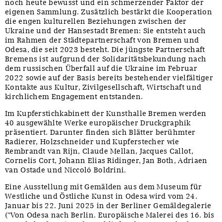
noch heute bewusst und ein schmerzender Faktor der
eigenen Sammlung. Zusätzlich bestärkt die Kooperation
die engen kulturellen Beziehungen zwischen der
Ukraine und der Hansestadt Bremen: Sie entsteht auch
im Rahmen der Städtepartnerschaft von Bremen und
Odesa, die seit 2023 besteht. Die jüngste Partnerschaft
Bremens ist aufgrund der Solidaritätsbekundung nach
dem russischen Überfall auf die Ukraine im Februar
2022 sowie auf der Basis bereits bestehender vielfältiger
Kontakte aus Kultur, Zivilgesellschaft, Wirtschaft und
kirchlichem Engagement entstanden.
Im Kupferstichkabinett der Kunsthalle Bremen werden
40 ausgewählte Werke europäischer Druckgraphik
präsentiert. Darunter finden sich Blätter berühmter
Radierer, Holzschneider und Kupferstecher wie
Rembrandt van Rijn, Claude Mellan, Jacques Callot,
Cornelis Cort, Johann Elias Ridinger, Jan Both, Adriaen
van Ostade und Niccoló Boldrini.
Eine Ausstellung mit Gemälden aus dem Museum für
Westliche und Östliche Kunst in Odesa wird vom 24.
Januar bis 22. Juni 2025 in der Berliner Gemäldegalerie
("Von Odesa nach Berlin. Europäische Malerei des 16. bis