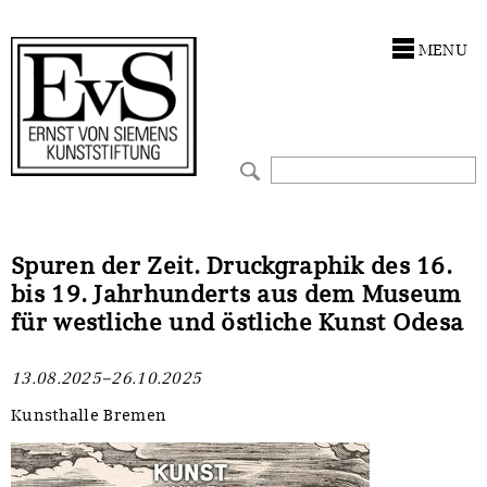
Antragstellung
Stiftung
MENU
Förderphilosophie
Ankauf
Gremien
Restaurierungen
Jahresberichte
Ausstellungen
Preis für Kunst & Handel
Bestandskataloge
Spuren der Zeit. Druckgraphik des 16.
bis 19. Jahrhunderts aus dem Museum
Presse und Neuigkeiten
Werkverzeichnisse
für westliche und östliche Kunst Odesa
Stellenangebote
UKRAINE-Förderlinie
13.08.2025–26.10.2025
Zwischenfinanzierung
Kunsthalle Bremen