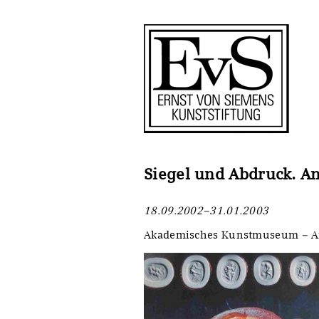
Antragstellung
Stiftung
Förderphilosophie
Ankauf
Gremien
Restaurierungen
Jahresberichte
Ausstellungen
Preis für Kunst & Handel
Bestandskataloge
Siegel und Abdruck. 
Presse und Neuigkeiten
Werkverzeichnisse
18.09.2002–31.01.2003
Stellenangebote
UKRAINE-Förderlinie
Akademisches Kunstmuseum – An
Zwischenfinanzierung