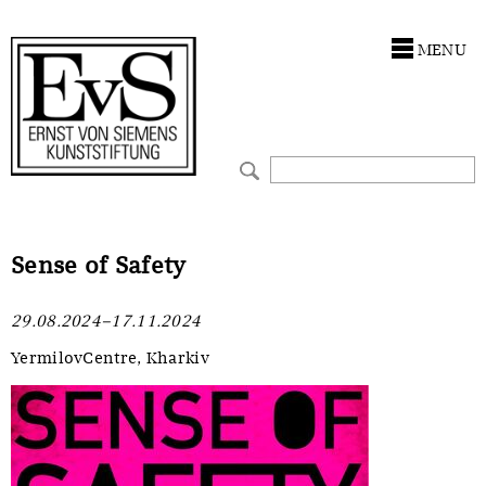
Antragstellung
Stiftung
MENU
Förderphilosophie
Ankauf
Gremien
Restaurierungen
Jahresberichte
Ausstellungen
Preis für Kunst & Handel
Bestandskataloge
Sense of Safety
Presse und Neuigkeiten
Werkverzeichnisse
29.08.2024–17.11.2024
Stellenangebote
UKRAINE-Förderlinie
YermilovCentre, Kharkiv
Zwischenfinanzierung