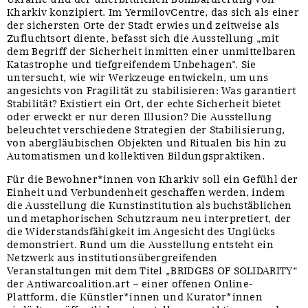
Kharkiv konzipiert. Im YermilovCentre, das sich als einer
der sichersten Orte der Stadt erwies und zeitweise als
Zufluchtsort diente, befasst sich die Ausstellung „mit
dem Begriff der Sicherheit inmitten einer unmittelbaren
Katastrophe und tiefgreifendem Unbehagen". Sie
untersucht, wie wir Werkzeuge entwickeln, um uns
angesichts von Fragilität zu stabilisieren: Was garantiert
Stabilität? Existiert ein Ort, der echte Sicherheit bietet
oder erweckt er nur deren Illusion? Die Ausstellung
beleuchtet verschiedene Strategien der Stabilisierung,
von abergläubischen Objekten und Ritualen bis hin zu
Automatismen und kollektiven Bildungspraktiken.
Für die Bewohner*innen von Kharkiv soll ein Gefühl der
Einheit und Verbundenheit geschaffen werden, indem
die Ausstellung die Kunstinstitution als buchstäblichen
und metaphorischen Schutzraum neu interpretiert, der
die Widerstandsfähigkeit im Angesicht des Unglücks
demonstriert. Rund um die Ausstellung entsteht ein
Netzwerk aus institutionsübergreifenden
Veranstaltungen mit dem Titel „BRIDGES OF SOLIDARITY“
der Antiwarcoalition.art – einer offenen Online-
Plattform, die Künstler*innen und Kurator*innen