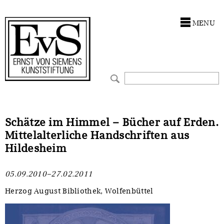
Antragstellung
Stiftung
MENU
Förderphilosophie
Ankauf
Gremien
Restaurierungen
Jahresberichte
Ausstellungen
Preis für Kunst & Handel
Bestandskataloge
Schätze im Himmel – Bücher auf Erden.
Mittelalterliche Handschriften aus
Presse und Neuigkeiten
Werkverzeichnisse
Hildesheim
Stellenangebote
UKRAINE-Förderlinie
05.09.2010–27.02.2011
Zwischenfinanzierung
Herzog August Bibliothek, Wolfenbüttel