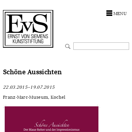
Antragstellung
Stiftung
MENU
Förderphilosophie
Ankauf
Gremien
Restaurierungen
Jahresberichte
Ausstellungen
Preis für Kunst & Handel
Bestandskataloge
Schöne Aussichten
Presse und Neuigkeiten
Werkverzeichnisse
22.03.2015–19.07.2015
Stellenangebote
UKRAINE-Förderlinie
Franz-Marc-Museum, Kochel
Zwischenfinanzierung