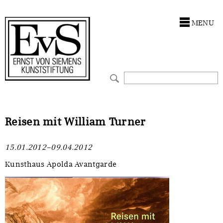
Antragstellung
Stiftung
MENU
Förderphilosophie
Ankauf
Gremien
Restaurierungen
Jahresberichte
Ausstellungen
Preis für Kunst & Handel
Bestandskataloge
Reisen mit William Turner
Presse und Neuigkeiten
Werkverzeichnisse
15.01.2012–09.04.2012
Stellenangebote
UKRAINE-Förderlinie
Kunsthaus Apolda Avantgarde
Zwischenfinanzierung