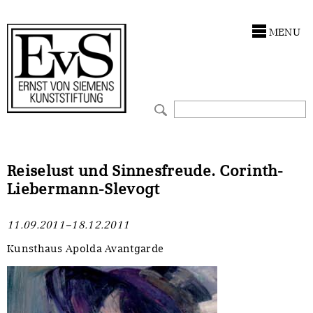
Antragstellung
Stiftung
MENU
Förderphilosophie
Ankauf
Gremien
Restaurierungen
Jahresberichte
Ausstellungen
Preis für Kunst & Handel
Bestandskataloge
Reiselust und Sinnesfreude. Corinth-
Liebermann-Slevogt
Presse und Neuigkeiten
Werkverzeichnisse
11.09.2011–18.12.2011
Stellenangebote
UKRAINE-Förderlinie
Kunsthaus Apolda Avantgarde
Zwischenfinanzierung