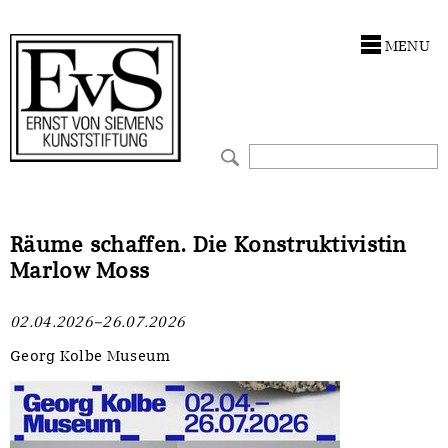
Antragstellung
Stiftung
MENU
Förderphilosophie
Ankauf
Gremien
Restaurierungen
Jahresberichte
Ausstellungen
Preis für Kunst & Handel
Bestandskataloge
Räume schaffen. Die Konstruktivistin
Marlow Moss
Presse und Neuigkeiten
Werkverzeichnisse
02.04.2026–26.07.2026
Stellenangebote
UKRAINE-Förderlinie
Georg Kolbe Museum
Zwischenfinanzierung