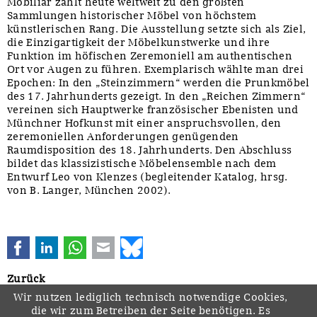
Mobiliar zählt heute weltweit zu den größten
Sammlungen historischer Möbel von höchstem
künstlerischen Rang. Die Ausstellung setzte sich als Ziel,
die Einzigartigkeit der Möbelkunstwerke und ihre
Funktion im höfischen Zeremoniell am authentischen
Ort vor Augen zu führen. Exemplarisch wählte man drei
Epochen: In den „Steinzimmern“ werden die Prunkmöbel
des 17. Jahrhunderts gezeigt. In den „Reichen Zimmern“
vereinen sich Hauptwerke französischer Ebenisten und
Münchner Hofkunst mit einer anspruchsvollen, den
zeremoniellen Anforderungen genügenden
Raumdisposition des 18. Jahrhunderts. Den Abschluss
bildet das klassizistische Möbelensemble nach dem
Entwurf Leo von Klenzes (begleitender Katalog, hrsg.
von B. Langer, München 2002).
Facebook
LinkedIn
WhatsApp
E-mail
Bluesky
Zurück
Wir nutzen lediglich technisch notwendige Cookies,
die wir zum Betreiben der Seite benötigen. Es