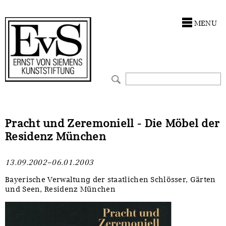
Antragstellung
Stiftung
MENU
Förderphilosophie
Ankauf
Gremien
Restaurierungen
Jahresberichte
Ausstellungen
Preis für Kunst & Handel
Bestandskataloge
Pracht und Zeremoniell - Die Möbel der
Residenz München
Presse und Neuigkeiten
Werkverzeichnisse
13.09.2002–06.01.2003
Stellenangebote
UKRAINE-Förderlinie
Bayerische Verwaltung der staatlichen Schlösser, Gärten
und Seen, Residenz München
Zwischenfinanzierung