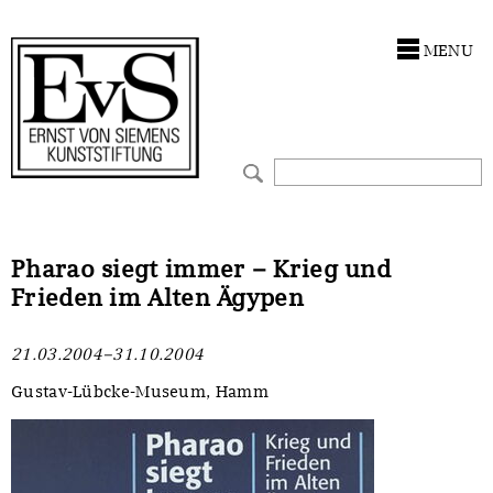
Antragstellung
Stiftung
MENU
Förderphilosophie
Ankauf
Gremien
Restaurierungen
Jahresberichte
Ausstellungen
Preis für Kunst & Handel
Bestandskataloge
Pharao siegt immer – Krieg und
Frieden im Alten Ägypen
Presse und Neuigkeiten
Werkverzeichnisse
21.03.2004–31.10.2004
Stellenangebote
UKRAINE-Förderlinie
Gustav-Lübcke-Museum, Hamm
Zwischenfinanzierung