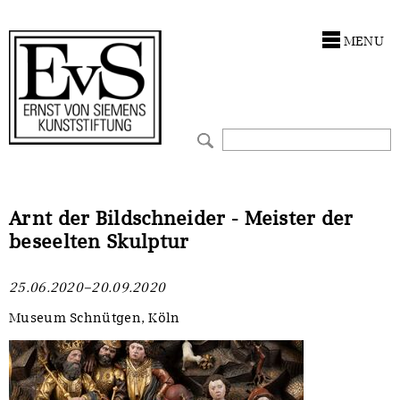
Antragstellung
Stiftung
MENU
Förderphilosophie
Ankauf
Gremien
Restaurierungen
Jahresberichte
Ausstellungen
Preis für Kunst & Handel
Bestandskataloge
Arnt der Bildschneider - Meister der
beseelten Skulptur
Presse und Neuigkeiten
Werkverzeichnisse
25.06.2020–20.09.2020
Stellenangebote
UKRAINE-Förderlinie
Museum Schnütgen, Köln
Zwischenfinanzierung