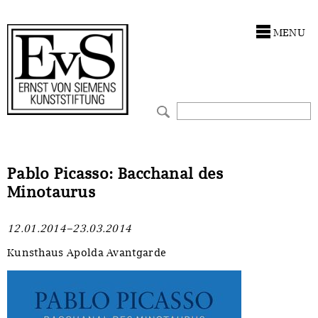
Antragstellung
Stiftung
MENU
Förderphilosophie
Ankauf
Gremien
Restaurierungen
Jahresberichte
Ausstellungen
Preis für Kunst & Handel
Bestandskataloge
Pablo Picasso: Bacchanal des
Minotaurus
Presse und Neuigkeiten
Werkverzeichnisse
12.01.2014–23.03.2014
Stellenangebote
UKRAINE-Förderlinie
Kunsthaus Apolda Avantgarde
Zwischenfinanzierung