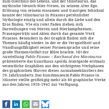
zum Gleichnis des Lebens, und der Minotaurus, das
mythische Mensch-Stier-Wesen, zu seinem Alter Ego.
Erlösung von seinem einsamen und traurigen Schicksal
konnte der Minotaurus in Picassos persönlicher
Mythologie einzig und allein durch die Liebe und den
Eros finden. Wie ein roter Faden ziehen sich
Darstellungen von Stieren und Stierkampfszenen,
Frauenporträts und Akten durch das gesamte Werk
Picassos. Besonders in der Graphik finden sich die
Themen häufig wieder, in der er die Verspieltheit und
Wandlungsfähigkeit seiner Formensprache und seine
große Themenvielfalt zur Blüte brachte. Mit der
Ausstellung
Pablo Picasso – Bacchanal des Minotaurus
prästentierte das Kunsthaus Apolda Avantgarde erstmals
wesentliche Graphiken aus den wichtigsten Werkphasen
des graphischen Œuvres dieses Ausnahmekünstlers des
20. Jahrhunderts. Das Kunstmuseum Pablo Picasso in
Münster stellte großzügig mehr als 80 graphische Werke
aus den Jahren 1928-1962 zur Verfügung.
Facebook
LinkedIn
WhatsApp
E-mail
Bluesky