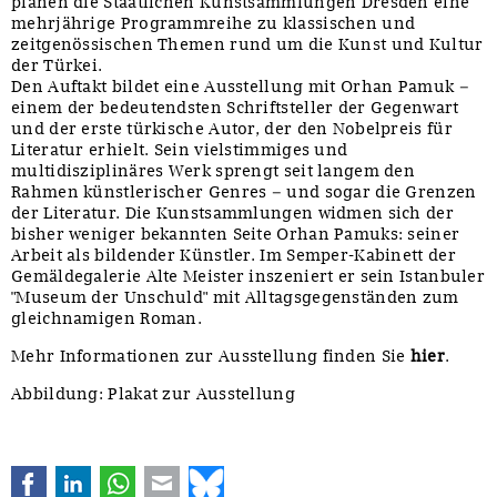
planen die Staatlichen Kunstsammlungen Dresden eine
mehrjährige Programmreihe zu klassischen und
zeitgenössischen Themen rund um die Kunst und Kultur
der Türkei.
Den Auftakt bildet eine Ausstellung mit Orhan Pamuk –
einem der bedeutendsten Schriftsteller der Gegenwart
und der erste türkische Autor, der den Nobelpreis für
Literatur erhielt. Sein vielstimmiges und
multidisziplinäres Werk sprengt seit langem den
Rahmen künstlerischer Genres – und sogar die Grenzen
der Literatur. Die Kunstsammlungen widmen sich der
bisher weniger bekannten Seite Orhan Pamuks: seiner
Arbeit als bildender Künstler. Im Semper-Kabinett der
Gemäldegalerie Alte Meister inszeniert er sein Istanbuler
"Museum der Unschuld" mit Alltagsgegenständen zum
gleichnamigen Roman.
Mehr Informationen zur Ausstellung finden Sie
hier
.
Abbildung: Plakat zur Ausstellung
Facebook
LinkedIn
WhatsApp
E-mail
Bluesky