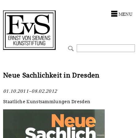
Antragstellung
Stiftung
MENU
Förderphilosophie
Ankauf
Gremien
Restaurierungen
Jahresberichte
Ausstellungen
Preis für Kunst & Handel
Bestandskataloge
Neue Sachlichkeit in Dresden
Presse und Neuigkeiten
Werkverzeichnisse
01.10.2011–08.02.2012
Stellenangebote
UKRAINE-Förderlinie
Staatliche Kunstsammlungen Dresden
Zwischenfinanzierung