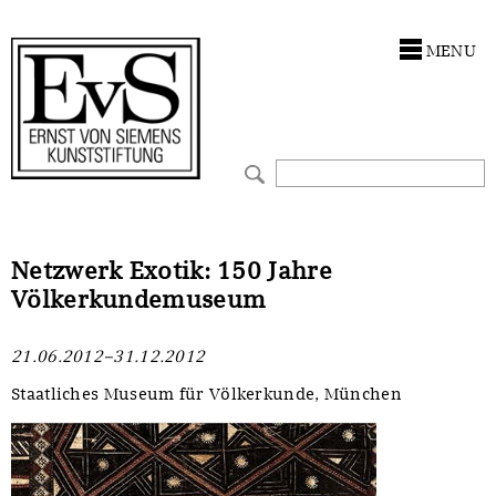
Antragstellung
Stiftung
MENU
Förderphilosophie
Ankauf
Gremien
Restaurierungen
Jahresberichte
Ausstellungen
Preis für Kunst & Handel
Bestandskataloge
Netzwerk Exotik: 150 Jahre
Völkerkundemuseum
Presse und Neuigkeiten
Werkverzeichnisse
21.06.2012–31.12.2012
Stellenangebote
UKRAINE-Förderlinie
Staatliches Museum für Völkerkunde, München
Zwischenfinanzierung