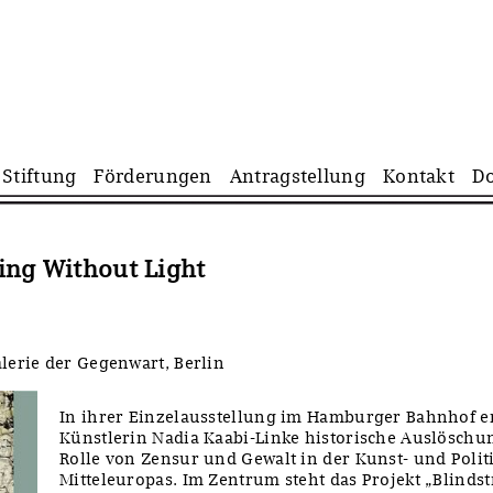
Navigation
Stiftung
Förderungen
Antragstellung
Kontakt
D
überspringen
ing Without Light
erie der Gegenwart, Berlin
In ihrer Einzelausstellung im Hamburger Bahnhof er
Künstlerin Nadia Kaabi-Linke historische Auslöschu
Rolle von Zensur und Gewalt in der Kunst- und Polit
Mitteleuropas. Im Zentrum steht das Projekt „Blinds