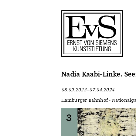
Antragstellung
Stiftung
Förderphilosophie
Ankauf
Gremien
Restaurierungen
Jahresberichte
Ausstellungen
Preis für Kunst & Handel
Bestandskataloge
Nadia Kaabi-Linke. See
Presse und Neuigkeiten
Werkverzeichnisse
08.09.2023–07.04.2024
Stellenangebote
UKRAINE-Förderlinie
Hamburger Bahnhof - Nationalgal
Zwischenfinanzierung