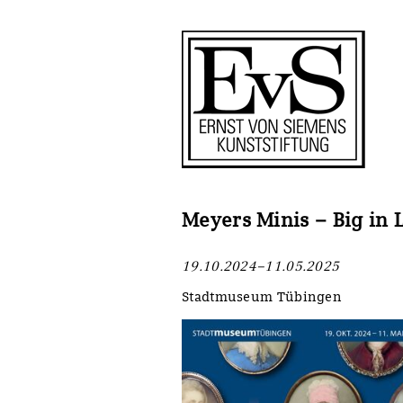
Antragstellung
Stiftung
Förderphilosophie
Ankauf
Gremien
Restaurierungen
Jahresberichte
Ausstellungen
Preis für Kunst & Handel
Bestandskataloge
Meyers Minis – Big in
Presse und Neuigkeiten
Werkverzeichnisse
19.10.2024–11.05.2025
Stellenangebote
UKRAINE-Förderlinie
Stadtmuseum Tübingen
Zwischenfinanzierung