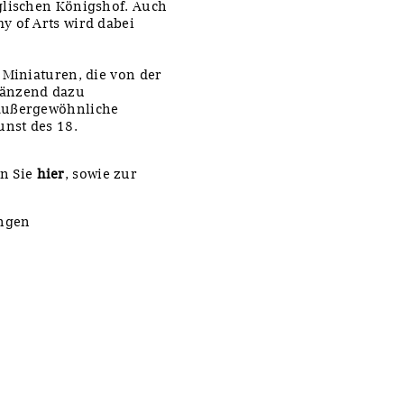
glischen Königshof. Auch
y of Arts wird dabei
 Miniaturen, die von der
gänzend dazu
 außergewöhnliche
unst des 18.
en Sie
hier
, sowie zur
ingen