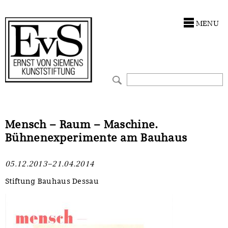
Antragstellung
Stiftung
MENU
Förderphilosophie
Ankauf
Gremien
Restaurierungen
Jahresberichte
Ausstellungen
Preis für Kunst & Handel
Bestandskataloge
Mensch – Raum – Maschine.
Bühnenexperimente am Bauhaus
Presse und Neuigkeiten
Werkverzeichnisse
05.12.2013–21.04.2014
Stellenangebote
UKRAINE-Förderlinie
Stiftung Bauhaus Dessau
Zwischenfinanzierung