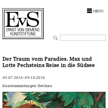
Antragstellung
Stiftung
MENU
Förderphilosophie
Ankauf
Gremien
Restaurierungen
Jahresberichte
Ausstellungen
Preis für Kunst & Handel
Bestandskataloge
Der Traum vom Paradies. Max und
Lotte Pechsteins Reise in die Südsee
Presse und Neuigkeiten
Werkverzeichnisse
03.07.2016–09.10.2016
Stellenangebote
UKRAINE-Förderlinie
Kunstsammlungen Zwickau
Zwischenfinanzierung