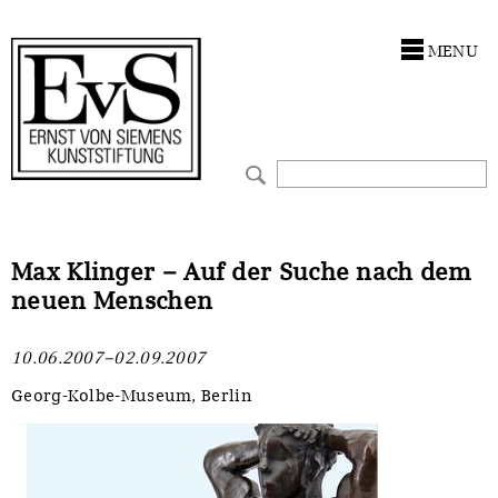
Antragstellung
Stiftung
MENU
Förderphilosophie
Ankauf
Gremien
Restaurierungen
Jahresberichte
Ausstellungen
Preis für Kunst & Handel
Bestandskataloge
Max Klinger – Auf der Suche nach dem
neuen Menschen
Presse und Neuigkeiten
Werkverzeichnisse
10.06.2007–02.09.2007
Stellenangebote
UKRAINE-Förderlinie
Georg-Kolbe-Museum, Berlin
Zwischenfinanzierung