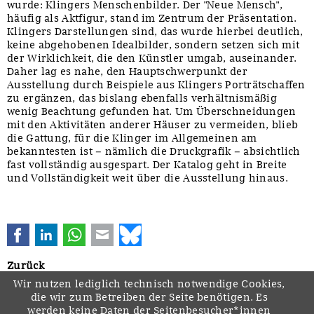
wurde: Klingers Menschenbilder. Der "Neue Mensch",
häufig als Aktfigur, stand im Zentrum der Präsentation.
Klingers Darstellungen sind, das wurde hierbei deutlich,
keine abgehobenen Idealbilder, sondern setzen sich mit
der Wirklichkeit, die den Künstler umgab, auseinander.
Daher lag es nahe, den Hauptschwerpunkt der
Ausstellung durch Beispiele aus Klingers Porträtschaffen
zu ergänzen, das bislang ebenfalls verhältnismäßig
wenig Beachtung gefunden hat. Um Überschneidungen
mit den Aktivitäten anderer Häuser zu vermeiden, blieb
die Gattung, für die Klinger im Allgemeinen am
bekanntesten ist – nämlich die Druckgrafik – absichtlich
fast vollständig ausgespart. Der Katalog geht in Breite
und Vollständigkeit weit über die Ausstellung hinaus.
Facebook
LinkedIn
WhatsApp
E-mail
Bluesky
Zurück
Wir nutzen lediglich technisch notwendige Cookies,
die wir zum Betreiben der Seite benötigen. Es
werden keine Daten der Seitenbesucher*innen