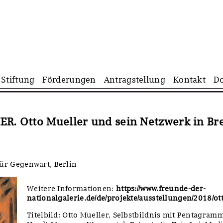
Navigation
Stiftung
Förderungen
Antragstellung
Kontakt
D
überspringen
. Otto Mueller und sein Netzwerk in Br
r Gegenwart, Berlin
Weitere Informationen:
https://www.freunde-der-
nationalgalerie.de/de/projekte/ausstellungen/2018/ot
Titelbild: Otto Mueller, Selbstbildnis mit Pentagra