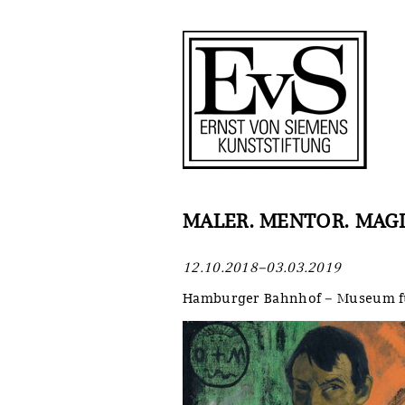
Antragstellung
Stiftung
Förderphilosophie
Ankauf
Gremien
Restaurierungen
Jahresberichte
Ausstellungen
Preis für Kunst & Handel
Bestandskataloge
MALER. MENTOR. MAGIER
Presse und Neuigkeiten
Werkverzeichnisse
12.10.2018–03.03.2019
Stellenangebote
UKRAINE-Förderlinie
Hamburger Bahnhof – Museum fü
Zwischenfinanzierung