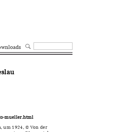
ownloads
eslau
to-mueller.html
mm, um 1924, © Von der