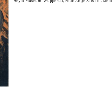
Heydt-Museum, Wuppertal, Foto: Antje Zeis-Loi, Me
y