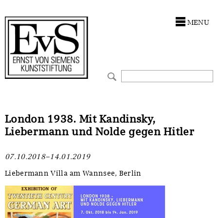
Antragstellung
Stiftung
MENU
Förderphilosophie
Ankauf
Gremien
Restaurierungen
Jahresberichte
Ausstellungen
Preis für Kunst & Handel
Bestandskataloge
London 1938. Mit Kandinsky,
Liebermann und Nolde gegen Hitler
Presse und Neuigkeiten
Werkverzeichnisse
07.10.2018–14.01.2019
Stellenangebote
UKRAINE-Förderlinie
Liebermann Villa am Wannsee, Berlin
Zwischenfinanzierung