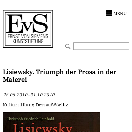
Antragstellung
Stiftung
MENU
Förderphilosophie
Ankauf
Gremien
Restaurierungen
Jahresberichte
Ausstellungen
Preis für Kunst & Handel
Bestandskataloge
Lisiewsky. Triumph der Prosa in der
Malerei
Presse und Neuigkeiten
Werkverzeichnisse
28.08.2010–31.10.2010
Stellenangebote
UKRAINE-Förderlinie
Kulturstiftung Dessau/Wörlitz
Zwischenfinanzierung