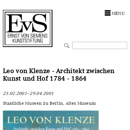
Antragstellung
Stiftung
MENU
Förderphilosophie
Ankauf
Gremien
Restaurierungen
Jahresberichte
Ausstellungen
Preis für Kunst & Handel
Bestandskataloge
Leo von Klenze - Architekt zwischen
Kunst und Hof 1784 - 1864
Presse und Neuigkeiten
Werkverzeichnisse
23.02.2001–29.04.2001
Stellenangebote
UKRAINE-Förderlinie
Staatliche Museen zu Berlin, Altes Museum
Zwischenfinanzierung